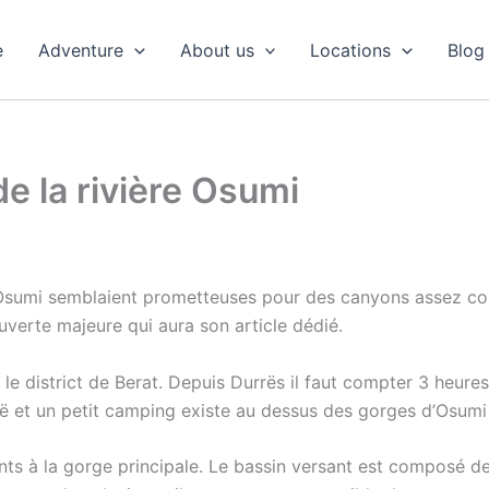
e
Adventure
About us
Locations
Blog
de la rivière Osumi
’Osumi semblaient prometteuses pour des canyons assez cour
erte majeure qui aura son article dédié.
e district de Berat. Depuis Durrës il faut compter 3 heure
et un petit camping existe au dessus des gorges d’Osumi e
ts à la gorge principale. Le bassin versant est composé d