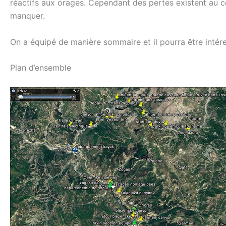
réactifs aux orages. Cependant des pertes existent au co
manquer.
On a équipé de manière sommaire et il pourra être intére
Plan d’ensemble