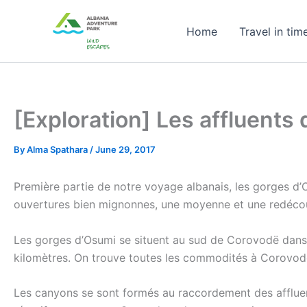
Skip
to
Home
Travel in tim
content
[Exploration] Les affluents 
By
Alma Spathara
/
June 29, 2017
Première partie de notre voyage albanais, les gorges d
ouvertures bien mignonnes, une moyenne et une redécouv
Les gorges d’Osumi se situent au sud de Corovodë dans l
kilomètres. On trouve toutes les commodités à Corovodë 
Les canyons se sont formés au raccordement des affluen