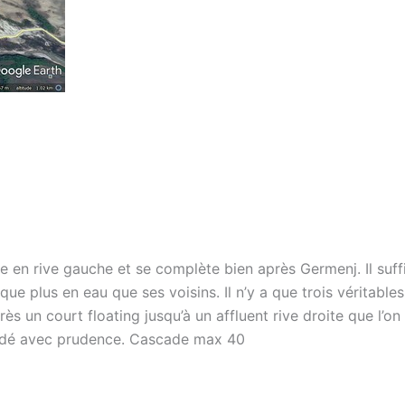
tue en rive gauche et se complète bien après Germenj. Il suf
ue plus en eau que ses voisins. Il n’y a que trois véritabl
s un court floating jusqu’à un affluent rive droite que l’o
bordé avec prudence. Cascade max 40